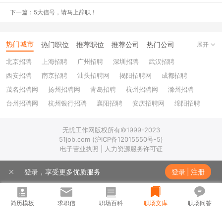
下一篇：5大信号，请马上辞职！
热门城市
热门职位
推荐职位
推荐公司
热门公司
展开
北京招聘
上海招聘
广州招聘
深圳招聘
武汉招聘
西安招聘
南京招聘
汕头招聘网
揭阳招聘网
成都招聘
茂名招聘网
扬州招聘网
青岛招聘
杭州招聘网
滁州招聘
台州招聘网
杭州银行招聘
襄阳招聘
安庆招聘网
绵阳招聘
十堰招聘
保定招聘
苏州银行招聘
唐山招聘
重庆银行招聘
无忧工作网版权所有©1999-2023
乐山招聘
上饶招聘网
51job.com (沪ICP备12015550号-5)
电子营业执照 | 人力资源服务许可证
登录，享受更多优质服务
登录
|
注册
简历模板
求职信
职场百科
职场文库
职场问答