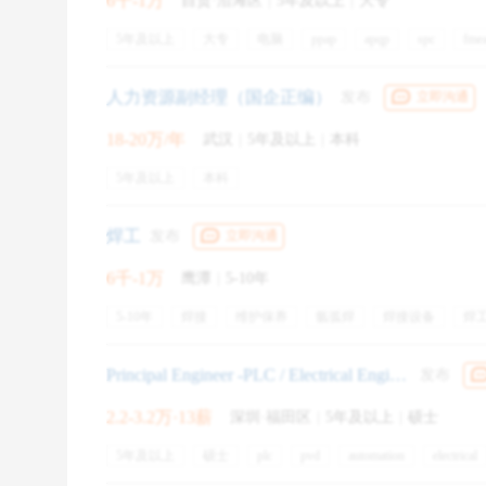
6千-1万
自贡·沿滩区
|
5年及以上
|
大专
5年及以上
大专
电脑
ppap
apqp
spc
fme
质量体系
iatf16949
msa
office软件
五险一金
定期体检
带薪年假
节假日福利
培训
免费工作
人力资源副经理（国企正编）
发布
立即沟通
Q：去不同的公司和不同的岗位，需要修改我们
18-20万/年
武汉
|
5年及以上
|
本科
5年及以上
本科
A：
是需要的，因为
不同的岗位，他所需要的素质
焊工
发布
立即沟通
比如说你去应聘销售岗，那可能他就会要求同学们
开拓的能力之类的，这些也都需要你在简历里面突
6千-1万
鹰潭
|
5-10年
5-10年
焊接
维护保养
氩弧焊
焊接设备
焊
如果说同样是商务类岗位里面的市场岗位，那更多
焊接工艺
五险一金
通讯补贴
交通补贴
专业培
于企业整个品牌形象的树立。
弹性工作
免费工作餐
绩效奖金
住房补贴
Principal Engineer -PLC / Electrical Engineer
发布
所以每个岗位所需要的特质是不一样的，你要针对
2.2-3.2万·13薪
深圳·福田区
|
5年及以上
|
硕士
5年及以上
硕士
plc
pvd
automation
electrical