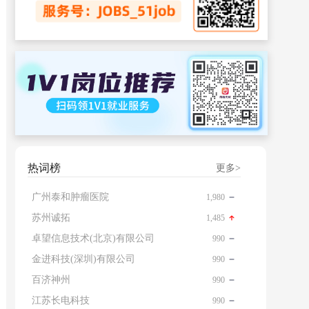
热词榜
更多>
广州泰和肿瘤医院
1,980
苏州诚拓
1,485
卓望信息技术(北京)有限公司
990
金进科技(深圳)有限公司
990
百济神州
990
江苏长电科技
990