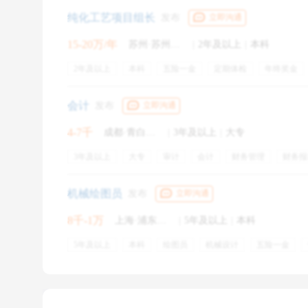
纯化工艺项目组长
发布
立即沟通
15-20万/年
苏州·苏州工业园区
|
2年及以上
|
本科
Q：面试的时候该如何说话才会让HR觉得你有
2年及以上
本科
五险一金
定期体检
年终奖金
A：
带薪年假
首先，你要自己的脑海里面有一个清晰的认知
周末双休
培训
会计
发布
立即沟通
其次，你自己脑海里面认知这些维度，这些逻辑，
4-7千
成都·青白江区
|
3年及以上
|
大专
比如说首先怎么样，其次怎么怎么样；或者说用咱
3年及以上
大专
审计
会计
财务管理
财务报
之后有一个总结。
财务软件
纳税申报
用友
记账凭证
绩效奖金
全勤奖
机械绘图员
发布
立即沟通
这样的话会让面试官听起来觉得，这个同学确实很
8千-1万
上海·浦东新区
|
5年及以上
|
本科
我不建议同学们去杜撰一些没有发生过的经历
，因
5年及以上
本科
绘图员
机械设计
五险一金
工作餐
当遇到一些资深的面试官，他问你一些细节，或者
的效果是适得其反的。