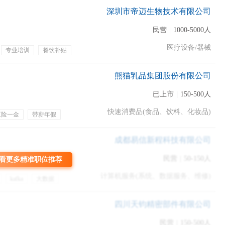
深圳市帝迈生物技术有限公司
民营
|
1000-5000人
医疗设备/器械
专业培训
餐饮补贴
福利
周末双休
培训
熊猫乳品集团股份有限公司
已上市
|
150-500人
快速消费品(食品、饮料、化妆品)
五险一金
带薪年假
贴
包吃包住
成都易信新程科技有限公司
民营
|
50-150人
看更多精准职位推荐
准备专业知识吗？
计算机服务(系统、数据服务、维修)
kafka
大数据
业不是技术岗，那么重点就要放到提升自己的综合素质上，如果
四川天钧精密部件有限公司
，要有相应证书。
民营
|
150-500人