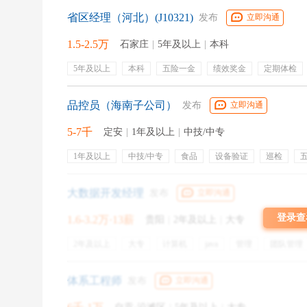
省区经理（河北）(J10321)
发布
立即沟通
职前学院上期群内分享，我们邀请到了来自
1.5-2.5万
石家庄
|
5年及以上
|
本科
华中科技大学的莉莹学姐，
5年及以上
本科
五险一金
绩效奖金
定期体检
在1个小时的时间里，
交通补贴
带薪年假
员工旅游
节假日福利
节日
补充商业保险
品控员（海南子公司）
发布
立即沟通
大家对学姐进行了“轰炸式”的提问，
5-7千
定安
|
1年及以上
|
中技/中专
职前菌汇总了5个针对性较强的Q&A，分享如下。
1年及以上
中技/中专
食品
设备验证
巡检
员工旅游
交通补贴
通讯补贴
带薪病假
出差补
大数据开发经理
发布
立即沟通
登录查
1.6-3.2万·13薪
贵阳
|
2年及以上
|
大专
Q：想跨专业应聘应该怎样去准备呢？需要特别
2年及以上
大专
计算机
java
管理
团队管理
技术方案
hadoop
数据仓库
spark
A：
要分具体的岗位，跨专业的时候，
如果对应专
体系工程师
发布
立即沟通
是想要转到技术岗，那么必须具备过硬的专业技术