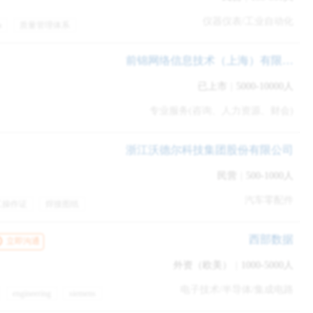
仪器仪表/工业自动化
a
质量管理体系
年终奖金
专业培训
餐
前锦网络信息技术（上海）有限公司
的简历吗？
已上市
|
5000-10000人
专业服务(咨询、人力资源、财会)
是不一样的。
浙江沃德尔科技集团股份有限公司
的攫取意识，还要同学对于市场的需求有一些灵敏度，包括一些
出。
民营
|
500-1000人
汽车零配件
工操作证
焊接图纸
的是需要你能够做出吸引大家的一些设计或者是活动，包括说对
训
年终奖金
西部数据
立即沟通
那个岗位做出相对应的修改。
外资（欧美）
|
1000-5000人
电子技术/半导体/集成电路
engineering
siemens