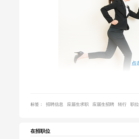
点
跨专业就业真的那么难吗？
标签：
招聘信息
应届生求职
应届生招聘
转行
职位
无相关实习经历秋招该如何准备？
在招职位
校招HR一般喜欢哪样的学生？