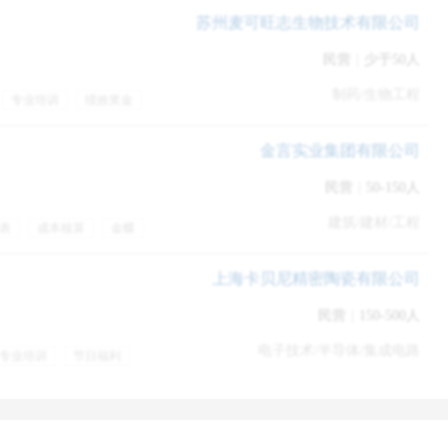
苏州麦可旺志生物技术有限公司
民营
|
少于50人
逻辑呢？
制药/生物工程
专业培训
绩效奖金
，这样的一个问题，
他背后的想要考察我的维度是哪个方面。
金言实业集团有限公司
外化为语言的时候，可以用一些比较关键的词。
民营
|
50-150人
们写作文类似的方法，用一个总分总的形式，在讲完自己的观点
建筑/建材/工程
表
成本核算
金蝶
包住宿
包吃
社保
上海卡贝尼精密陶瓷有限公司
有逻辑。
民营
|
150-500人
为在面试的过程当中，同学们是会比较紧张的。
电子技术/半导体/集成电路
专业培训
节日福利
说追问你的时候，那你可能会更加的紧张，然后答不出来，这样