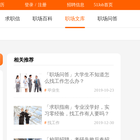
历
登录
/
注册
招聘信息
51Job首页
求职信
职场百科
职场文库
职场问答
相关推荐
「职场问答」大学生不知道怎
么找工作怎么办？
#
毕业生
2019-10-23
「求职指南」专业没学好，实
习零经验，找工作有人要吗？
#
找工作
2019-12-30
「校园招聘」考研失败后春招