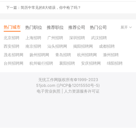
活学习中的故事也可以。加入一些数据/前后对比支撑这样更直观有
下一篇：简历中常见的8大错误，你中枪了吗？
效。
比如有计划性，适应力强，沟通能力强，就可以用生活里的例子佐
热门城市
热门职位
推荐职位
推荐公司
热门公司
展开
证。
北京招聘
上海招聘
广州招聘
深圳招聘
武汉招聘
如何制定计划有条不紊的来学习新内容新知识（升级版：先整理了大
西安招聘
南京招聘
汕头招聘网
揭阳招聘网
成都招聘
框架，分为x步，逐个攻克，花了xx时间取得了xx成果/成绩）。
茂名招聘网
扬州招聘网
青岛招聘
杭州招聘网
滁州招聘
工作中接收到新的不熟悉的任务，我先做好了分析，针对每个需求点
台州招聘网
杭州银行招聘
襄阳招聘
安庆招聘网
绵阳招聘
列出了to do list，在实际执行过程中及时调整方法和进度，最后提前
十堰招聘
保定招聘
苏州银行招聘
唐山招聘
重庆银行招聘
x久完成/达到xx好评。
无忧工作网版权所有©1999-2023
乐山招聘
上饶招聘网
51job.com (沪ICP备12015550号-5)
当然优先级那肯定还是工作>校园工作>生活学习成就。
电子营业执照 | 人力资源服务许可证