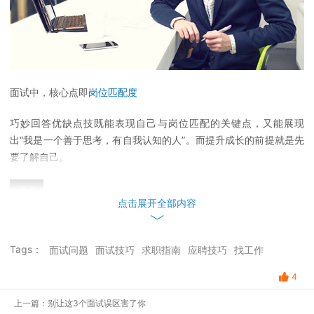
面试中，核心点即
岗位匹配度
巧妙回答优缺点技既能表现自己与岗位匹配的关键点，又能展现
出“我是一个善于思考，有自我认知的人”。而提升成长的前提就是先
要了解自己。
优点
点击展开全部内容
任何面试准备都有一套公式：
关键点+佐证案例+数据（没有数据的可以用前后对比来显示成果）
Tags：
面试问题
面试技巧
求职指南
应聘技巧
找工作
罗列出5个左右的优点。
4
写下校园经历/实习经验中相关的事例，实在没有工作相关的，用生
上一篇：别让这3个面试误区害了你