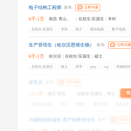
电子结构工程师
发布
立即沟通
没有要犯愁，多了也犯愁
6千-1万
南昌·青山湖区
|
在校生/应届生
|
本科
优中选优是一个大难题
在校生/应届生
本科
电子
模拟电路
数字电路
ad
所以
布线
信号处理
eda软件
电路系统设计
缴
工作餐
员工宿舍
旅游
节假日
法定节假
加
生产管培生（哈尔滨恩维生物）
发布
立即沟通
补贴
学姐总能看到有小伙伴在线问网友
6千-1万
哈尔滨
|
在校生/应届生
|
硕士
选哪个offer更好？
在校生/应届生
硕士
药学
gmp
sop
药物制剂
生物制药
维护保养
qc
偏差处理
社保缴纳
那么今天咱们就来聊聊
专业培训
研究员
发布
立即沟通
到底怎么选offer，才能不后悔
登
1.5-3万
南京·雨花台区
|
在校生/应届生
|
博士
在校生/应届生
博士
摩擦学
配方调试
表面化学
研发效率
节日福利
年终分红
五险一金
带薪年
offe
法定节假
年度体检
人才补贴
晋升空间
职业晋
26届校招应届生 房产销售管培生
发布
立即沟
导师带教
员工旅游