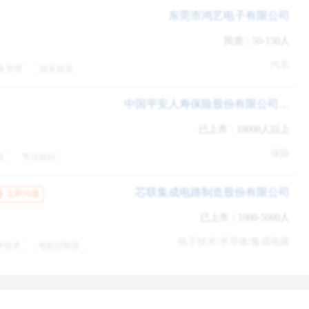
的一致。可不能稀里糊涂打错了工！
东莞市鸿艺电子有限公司
民营
|
50-150人
汽车
务管理
财务报表
终奖金
绩效奖金
住
带薪病假
生日补贴
中国平安人寿保险股份有限公司浙江分公司
已上市
|
10000人以上
保险
检
节日福利
芯联集成电路制造股份有限公司
立即沟通
已上市
|
1000-5000人
电子技术/半导体/集成电路
学技术
电机控制器
机控制原理
直接转矩控制
训
餐饮补贴
带薪年假