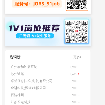
热词榜
更多>
广州泰和肿瘤医院
1,980
苏州诚拓
1,485
卓望信息技术(北京)有限公司
990
金进科技(深圳)有限公司
990
百济神州
990
江苏长电科技
990