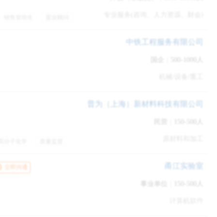
。
在这样的前提下，才能更好地权衡利弊。那么，offer里面哪些点是
专业服务(咨询、人力资源、财会)
销售管培生
置业顾问
训
五险一金
专业培训
宿
住宿/宿舍
业绩提成
中铁工程服务有限公司
国企
|
500-1000人
护。所以，
尽量要拿到书面offer
，再去统一衡量。
机械/设备/重工
普为（上海）新材料科技有限公司
多。
薪资结构
→固定薪资or底薪+绩效；底薪“无责”or “有责”；税前
度等等。
民营
|
150-500人
原材料和加工
高分子化学
质量监督
五险一金
员工旅游
贴
带薪年假
包住
甬江实验室
…甚至还有年末才发薪资的。当然，大家都知道，
越早发薪资越好
立即沟通
事业单位
|
150-500人
计算机软件