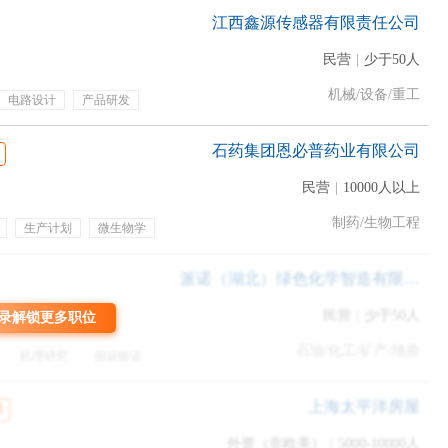
江西鑫源传感器有限责任公司
民营
|
少于50人
机械/设备/重工
电路设计
产品研发
纳社保
高温补贴
双休
班工资
话费补贴
团建
石药集团恩必普药业有限公司
民营
|
10000人以上
制药/生物工程
生产计划
微生物学
餐饮补贴
定期体检
派诺（湖北）绿色化学智造有限公司
民营
|
少于50人
录解锁更多职位
石油/化工/矿产/地质
机理研究
假设验证
假
项目奖金
节假日
r细节需要了解清楚
升
晋升通道
晋升
上海太平洋房屋
通
外资（非欧美）
|
5000-10000人