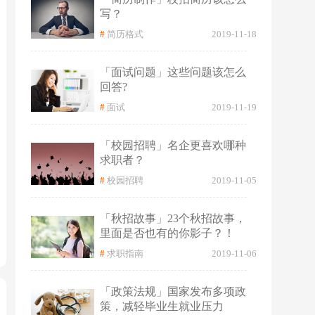
写？
#
简历格式
2019-11-18
「面试问题」这些问题该怎么
回答?
#
面试
2019-11-19
「校园招聘」名企更喜欢哪种
求职者？
#
校园招聘
2019-11-05
「秋招故事」23个秋招故事，
里面是否也有的你影子？！
#
求职指南
2019-11-06
「政策法规」国家发布多项政
策，减轻毕业生就业压力