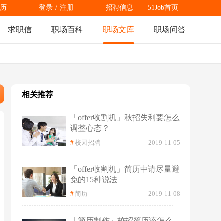
历
登录
/
注册
招聘信息
51Job首页
求职信
职场百科
职场文库
职场问答
相关推荐
「offer收割机」秋招失利要怎么
调整心态？
#
校园招聘
2019-11-05
「offer收割机」简历中请尽量避
免的15种说法
#
简历
2019-11-08
「简历制作」校招简历该怎么