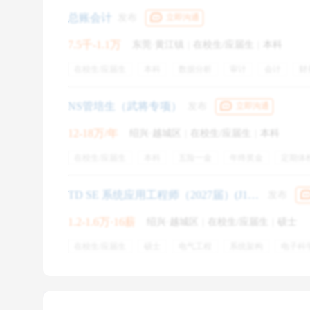
offer上的
岗位名称，甚至公司名称
，是不是与自己认知
总账会计
发布
立即沟通
7.5千-1.1万
东莞·黄江镇
|
在校生/应届生
|
本科
在校生/应届生
本科
数据分析
审计
会计
财
成本核算
金蝶
财务软件
用友
税务申报
年
带薪年假
员工旅游
五险
周末双休
包吃
包
NS管培生（武将专项）
发布
立即沟通
12-18万/年
绍兴·越城区
|
在校生/应届生
|
本科
在校生/应届生
本科
五险一金
年终奖金
定期体
带薪年假
员工旅游
周末双休
培训
股权激励
TD SE 系统应用工程师（2027届）(J10890)
发布
1.2-1.6万·16薪
绍兴·越城区
|
在校生/应届生
|
硕士
在校生/应届生
硕士
电气工程
系统架构
电子科
电力传动
控制科学工程
智能家电
应用调试
电
五险一金
年终奖金
绩效奖金
定期体检
专业培
补充医疗保险
免费班车
节日福利
周末双休