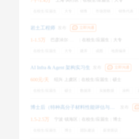
7千-1.4万
上海·闵行区
|
在校生/应届生
|
大专
选择offer 的前提是，每一个offer的细节都要了解清楚
值得注意的呢？
在校生/应届生
大专
销售
市场营销
销售代表
房产销售
客户接待
晋升考核
业务培训
带薪培
1 口头/书面
绩效奖金
年终奖金
带薪年假
节日福利
提供住
岩土工程师
发布
立即沟通
带薪培训
晋升通道
季度旅游
团队建设
口头offer不具有法律效应，所承诺的一切不受法律保
1-1.5万
巴彦淖尔·乌拉特中旗
|
在校生/应届生
|
大专
在校生/应届生
大专
建库
成图
地质编录
2 薪资
AI Infra & Agent 架构实习生
发布
立即沟通
薪资部分应该是大家最关注的，这部分需要注意的也更
or税后。此外，还有额外的奖金、期权、股票、调薪制
600元/天
绍兴·上虞区
|
在校生/应届生
|
硕士
在校生/应届生
硕士
数据库
实验数据
涂料
3 发薪日
版本控制
评估体系
pipeline
infra
技术产品经理
年终奖金
定期体检
餐饮补贴
专业培训
交通补
月中发当月薪资、月末发当月薪资、下月发上月薪资…
博士后（特种高分子材料性能评估与器件适配方向）
发布
包吃
啦~
1.5-2.5万
宁波·镇海区
|
在校生/应届生
|
博士
在校生/应届生
4 岗位名称
博士
团队建设
薪资面议