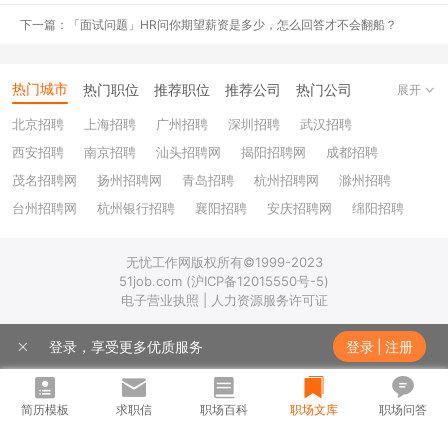
下一篇：「面试问题」HR问你期望薪资是多少，怎么回答才不会翻船？
热门城市
热门职位
推荐职位
推荐公司
热门公司
展开
职前菌推荐求职八步曲：
北京招聘
上海招聘
广州招聘
深圳招聘
武汉招聘
西安招聘
南京招聘
汕头招聘网
揭阳招聘网
成都招聘
第一步：自我探索与职业定位
茂名招聘网
扬州招聘网
青岛招聘
杭州招聘网
滁州招聘
分析自己的能力、优势、缺点、性格特征、兴趣、对于未来的期待等
台州招聘网
杭州银行招聘
襄阳招聘
安庆招聘网
绵阳招聘
等。
十堰招聘
保定招聘
苏州银行招聘
唐山招聘
重庆银行招聘
无忧工作网版权所有©1999-2023
乐山招聘
上饶招聘网
借助专业的测评工具，对自己的职业性格有一个较为客观的分析和认
51job.com (沪ICP备12015550号-5)
识。
电子营业执照 | 人力资源服务许可证
了解不同领域的前辈发展现状。
登录，享受更多优质服务
登录
|
注册
综合以上因素确定自己目前阶段适合的职业方向。
简历模板
求职信
职场百科
职场文库
职场问答
第二步：优势梳理与能力匹配