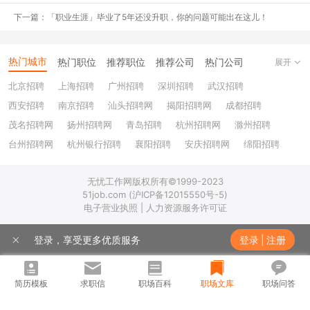
下一篇：「职业生涯」毕业了5年还没升职，你的问题可能出在这儿！
给自己创造一个高质量的社交圈
热门城市
热门职位
推荐职位
推荐公司
热门公司
展开
怎么做？
先明白一个最简单的道理——价值交换。
当你想要拥有一个
北京招聘
上海招聘
广州招聘
深圳招聘
武汉招聘
东西的时候，你需要用已有的一样东西与对方进行交换，社交最重要
西安招聘
南京招聘
汕头招聘网
揭阳招聘网
成都招聘
的就是互动。这并不功利，你想想，小时候大家是不是都愿意和成绩
好的同学待在一起，为什么呢？因为你发自内心的认为，TA可以帮
茂名招聘网
扬州招聘网
青岛招聘
杭州招聘网
滁州招聘
助你。
台州招聘网
杭州银行招聘
襄阳招聘
安庆招聘网
绵阳招聘
十堰招聘
保定招聘
苏州银行招聘
唐山招聘
重庆银行招聘
如果对方愿意和你一起玩，可能是因为你拥有某方面的才华，或者是
无忧工作网版权所有©1999-2023
乐山招聘
上饶招聘网
你性格好很幽默，也可能是你善解人意曾经帮助过他，他一定是从你
51job.com (沪ICP备12015550号-5)
身上看到或者得到了一些其他人没有的东西，他才可能和你做朋友。
电子营业执照 | 人力资源服务许可证
否则，你凭什么认为对方愿意和你做朋友。
登录，享受更多优质服务
登录
|
注册
简历模板
求职信
职场百科
职场文库
职场问答