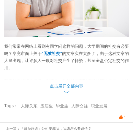
我们常常在网络上看到有同学问这样的问题，大学期间的社交有必要
吗？毕竟市面上关于
“无效社交”
的文章实在太多了，由于这种文章的
大量出现，让许多人一度对社交产生了怀疑，甚至全盘否定社交的作
用。
其实社交的好处很多，即便是无效的社交有时也可以满足你的一些社
点击展开全部内容
会性需要，促使你和不同的人进行交流，丰富个人的情感，尤其是当
一个人有烦恼产生的时候，和朋友聊聊天可以消解抑郁的情绪。
Tags：
人际关系
应届生
毕业生
人际交往
职业发展
大学是我们人生中最宝贵的四年，在这期间进行的社交真的有必要
吗？还是说我们应该将所有的精力放在学习上，两耳不闻窗外事，一
1
心只读圣贤书？我们的社交关系究竟该怎么去处理呢？
上一篇：「裁员辞退」公司要裁我，我该怎么要赔偿？