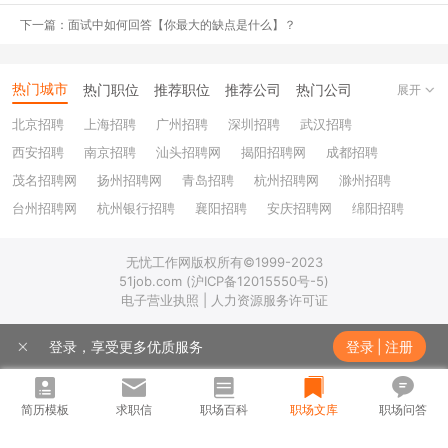
一位不愿透露姓名的马先生说过，员工的离职原因很多，只有两
下一篇：面试中如何回答【你最大的缺点是什么】？
点最真实：
钱，没给到位；
心，委屈了。
热门城市
热门职位
推荐职位
推荐公司
热门公司
展开
离职原因的真实性它就在那里，但是如何更好表达的权力则掌握
北京招聘
上海招聘
广州招聘
深圳招聘
武汉招聘
在我们的手上。
西安招聘
南京招聘
汕头招聘网
揭阳招聘网
成都招聘
茂名招聘网
扬州招聘网
青岛招聘
杭州招聘网
滁州招聘
学会如何把30分的离职原因说到60分，把80分的离职原因说到
100分，能给面试大大加分！
台州招聘网
杭州银行招聘
襄阳招聘
安庆招聘网
绵阳招聘
十堰招聘
保定招聘
苏州银行招聘
唐山招聘
重庆银行招聘
今天，我们就来详细谈谈多种标志性离职原因，如何在面试中更
无忧工作网版权所有©1999-2023
乐山招聘
上饶招聘网
好地阐释。
51job.com (沪ICP备12015550号-5)
电子营业执照 | 人力资源服务许可证
薪资版
登录，享受更多优质服务
登录
|
注册
“上家公司工资太低，一直也没涨，而且领导一直给我们画大
饼，光加工作不加工资，这样还不如离职。”
简历模板
求职信
职场百科
职场文库
职场问答
注释