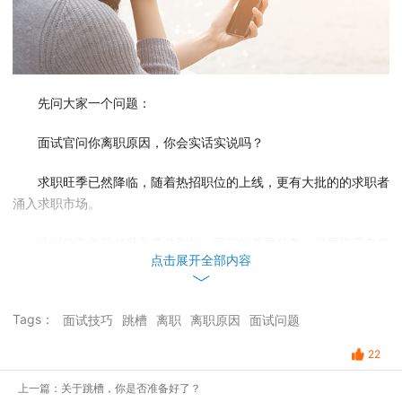
先问大家一个问题：
面试官问你离职原因，你会实话实说吗？
求职旺季已然降临，随着热招职位的上线，更有大批的的求职者
涌入求职市场。
此时的竞争显然是非常激烈的，我们的首要任务，是要提高自身
点击展开全部内容
的竞争力，争取能够从众多求职者中脱颖而出。
除本身硬实力，面试，是尤为重要的一关。
Tags：
面试技巧
跳槽
离职
离职原因
面试问题
面试中，有一道亘古不变的必考题“你从上家公司离职的原因是
22
什么？”
上一篇：关于跳槽，你是否准备好了？