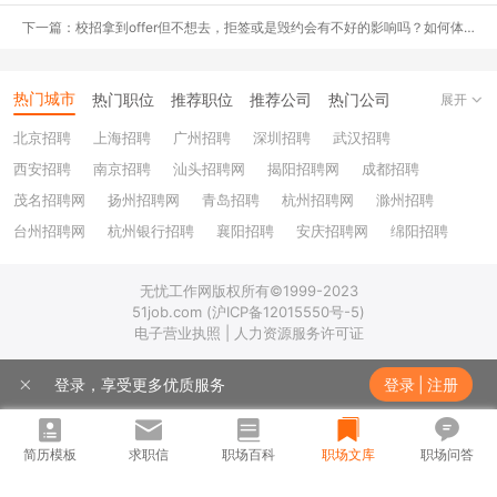
下一篇：校招拿到offer但不想去，拒签或是毁约会有不好的影响吗？如何体面的拒绝offer？
热门城市
热门职位
推荐职位
推荐公司
热门公司
展开
如何优化？
北京招聘
上海招聘
广州招聘
深圳招聘
武汉招聘
✅步骤一：研读招聘JD；
西安招聘
南京招聘
汕头招聘网
揭阳招聘网
成都招聘
茂名招聘网
扬州招聘网
青岛招聘
杭州招聘网
滁州招聘
✅步骤二：将招聘JD中的能力要求找出来；
台州招聘网
杭州银行招聘
襄阳招聘
安庆招聘网
绵阳招聘
✅步骤三：将这些能力要求按照【你最具备的】和【对这个岗位最重
十堰招聘
保定招聘
苏州银行招聘
唐山招聘
重庆银行招聘
要的】2个维度进行筛选，选出分数最高同时又确实是自己所具备的
无忧工作网版权所有©1999-2023
乐山招聘
上饶招聘网
51job.com (沪ICP备12015550号-5)
3种能力；
电子营业执照 | 人力资源服务许可证
✅步骤四：将自己的经历进行梳理，经历中重点凸显这3个能力；
登录，享受更多优质服务
登录
|
注册
✅步骤五：结合简历制作技巧（简历框架要完整，每段经历的描述运
用STAR法则），将自己的简历优化完善。
简历模板
求职信
职场百科
职场文库
职场问答
第一次网申后，接到了