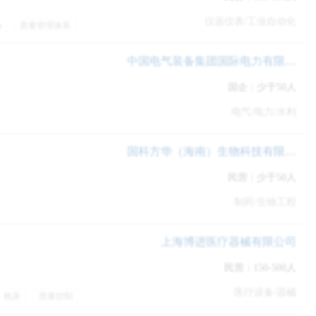
更高的薪资，还是更安逸的环境，或者是梦想的延续，这样才能使
仪器仪表/工业自动化
a
质量管理体系
年终奖金
专业培训
餐
中国电气装备集团国际电力有限公司
国企
|
少于50人
工作，那么让自己展示与众不同的优势便更为重要。
电气/电力/水利
国科方华（海南）生物科技有限公司
民营
|
少于50人
制药/生物工程
上海博进医疗器械有限公司
民营
|
150-500人
医疗设备/器械
铣床
质量控制
工