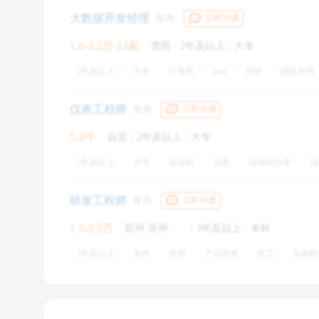
大数据开发经理
发布
立即沟通
1.6-3.2万·13薪
贵阳
|
2年及以上
|
大专
2年及以上
大专
计算机
java
管理
团队管理
技术方案
hadoop
数据仓库
spark
仪表工程师
发布
立即沟通
包装简历：
5-8千
自贡
|
2年及以上
|
大专
1. 针对性突出2-3个独特技能、荣誉头衔和潜力空
2年及以上
大专
压缩机
仪表
自动化仪表
温
育……当然技能必须匹配用人岗位特点，如果实在没有
压力变送器
plc
五险
免费工作餐
交通补贴
研发工程师
发布
立即沟通
2. 对于企业来讲不一定是要找个成绩最好的最聪明的
1.5-2.5万
苏州·苏州工业园区
|
3年及以上
|
本科
职业空缺较合适人选，比如公司看中稳定性、希望招离
息揣摩的，尤其一些疑似歧视类又是真实由于某些原因
3年及以上
本科
化学
产品开发
化工
实验数
物理化学
应用化学
专利撰写
正极材料
3. 同时合理的薪资范围也是你要提前做准备的，正确
（前程无忧）职位发布平台公司详情页一览该公司所有