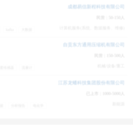
成都易信新程科技有限公司
民营
|
50-150人
计算机服务(系统、数据服务、维修)
kafka
大数据
自贡东方通用压缩机有限公司
民营
|
150-500人
间（比如：比如超强记忆、全国奥数比赛一等奖、全省个子最高且还在发
机械/设备/重工
度传感器
流量计
那小编也帮不了你了）；
节日福利
江苏龙蟠科技集团股份有限公司
人，而是首选最合适的，因此您展示的内容需要表达你为什么是他们
已上市
|
1000-5000人
公司近的、不希望是漂亮女性（当然很多是需要你自己收集各种信
实际存在的条件）。
新能源
据
分析报告
电化学
的评估自己，同时摸清公司目前的普遍薪资水平等，可以通过我们
职位的薪资情况。