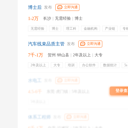
博士后
发布
立即沟通
1-2万
长沙
|
无需经验
|
博士
无需经验
博士
理工科
金融机构
产业链
专
公开招聘
求职攻略1：自我认知
汽车线束品质主管
发布
立即沟通
找工作前你首先要了解自己，自己的能力、兴趣、
7千-1万
贺州·钟山县
|
2年及以上
|
大专
职业规划，也能更好的平衡生存与人生价值实现的关系
2年及以上
大专
培训
办公软件
数据统计
5s
后少走弯路。
iqc
ipqc
8d
品质标准
绩效奖金
带薪年假
包吃包住
求职攻略2：量身定制你的简历
水电工
发布
立即沟通
登录查
4.5-6千
东莞·虎门镇
|
5年及以上
花足够的时间撰写一份你精心设计的简历，根据您
5年及以上
你所掌握的技能。关键点：必须有岗位针对性，同时表
求职攻略3：精准的求职目标
体系工程师
发布
立即沟通