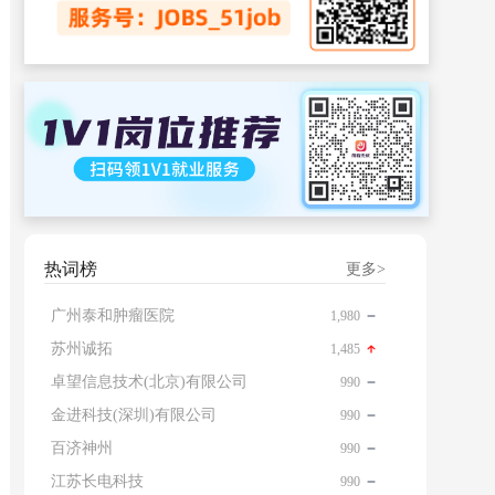
热词榜
更多>
广州泰和肿瘤医院
1,980
苏州诚拓
1,485
卓望信息技术(北京)有限公司
990
金进科技(深圳)有限公司
990
百济神州
990
江苏长电科技
990