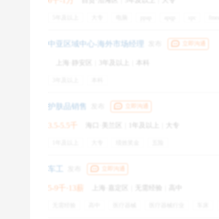
6千-1万
自贡·沿滩区
|
5年及以上
|
大专
确保明确找的工作或者你换工作的求职目标，是要
你更精准定位想要入职的工作或企业。
5年及以上
大专
电脑
ppap
apqp
spc
fme
质量体系
iatf16949
msa
office软件
五险一金
求职攻略4：如何脱颖而出
定期体检
带薪年假
节假日福利
培训
免费工作
中亚区域中心-海外市场经理
发布
立即沟通
上海·静安区
|
3年及以上
|
本科
求职竞争者众多，尤其一些待遇好发展前景不错的
3年及以上
本科
护肤品销售
发布
立即沟通
3.5-5.5千
海口·美兰区
|
1年及以上
|
大专
1年及以上
大专
绩效奖金
五险
车工
发布
立即沟通
5-9千·13薪
上海·嘉定区
|
无需经验
|
高中
无需经验
高中
医疗器械
医疗器械行业
车床
设备调试
识图
加工设备
机械加工设备
车铣加