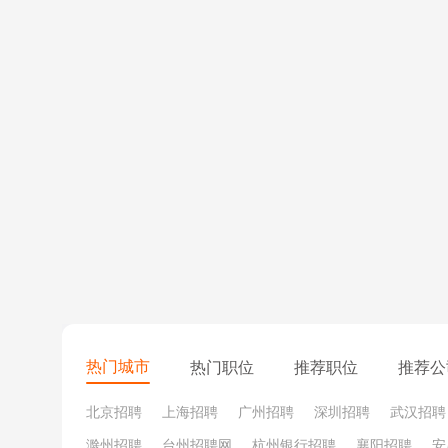
2. 比职位更重要的是本事
中国是个人情社会，所以过去的很长一段时间，身处职
系，也就意味着升的更快，赚的更多。于是很多人，不
务能力才是在职场立足的根本
。与其花大量的时间和精
贵的财富。即便离开了一家公司，只要你有过硬的本事
热门城市
热门职位
推荐职位
推荐公
北京招聘
上海招聘
广州招聘
深圳招聘
武汉招聘
滁州招聘
台州招聘网
杭州银行招聘
襄阳招聘
安