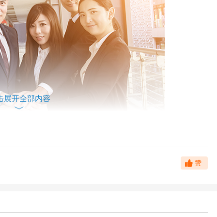
击展开全部内容
的“世界那么大，我想去看看”，到霸气侧漏的“30年180万，我两
赞
鸣。近日，又一封辞职信在网上火了。一个杭州女孩在辞职心中直白
的七大原因：