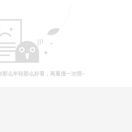
你那么年轻那么好看，再重搜一次呗~
职场白领的一篇较好。在《90后洞察报告里》超过半数的90后表示看
越来越不受欢迎。那么为什么90后不愿意主动讨好领导呢？