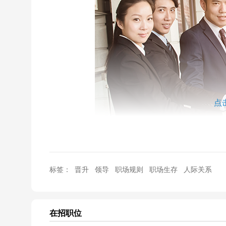
点
网络上走红的辞职信，有千奇百怪的理由，从最初贩卖情怀
标签：
晋升
领导
职场规则
职场生存
人际关系
年就能赚回来”。无论是那种理由，总能引起人们的共
的表示“你们早就骗不了90后了”，并列出了自己辞职
在招职位