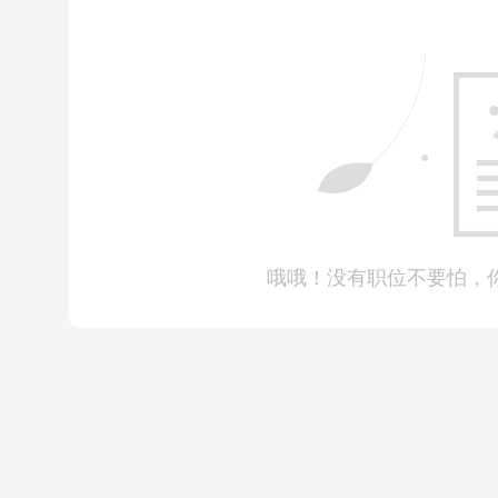
没时间交男友；
没时间旅游；
没有加班工资，上班无期限；
别人休假，自己逢年过节要在岗留守；
做不到趋炎附势。没有朋友，维护公司利益得罪人；
没有前途；
哦哦！没有职位不要怕，
不想混日子了，我还没到混日子的年纪，没法安逸。
条条有理，针针见血。其中“做不到趋炎附势”更是引起
不惯讨好领导的同事。可见，“拍马屁”的人，在职场中