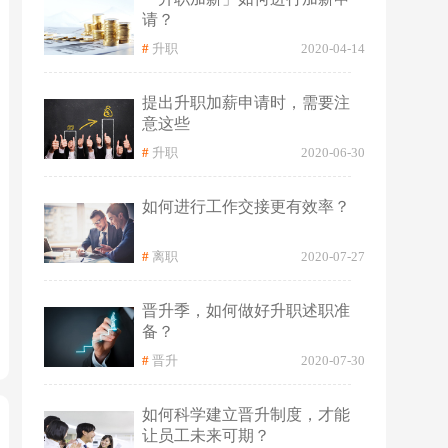
请？
#
升职
2020-04-14
提出升职加薪申请时，需要注
意这些
#
升职
2020-06-30
如何进行工作交接更有效率？
#
离职
2020-07-27
晋升季，如何做好升职述职准
备？
#
晋升
2020-07-30
如何科学建立晋升制度，才能
让员工未来可期？