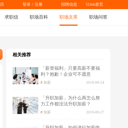
历
登录
/
注册
招聘信息
51Job首页
求职信
职场百科
职场文库
职场问答
相关推荐
「薪资福利」只要高薪不要福
利？抱歉！企业可不愿意
#
加薪
2019-09-24
「升职加薪」为什么再怎么努
力工作都没法升职加薪？
#
加薪
2019-09-27
「升职加薪」如何进行加薪申