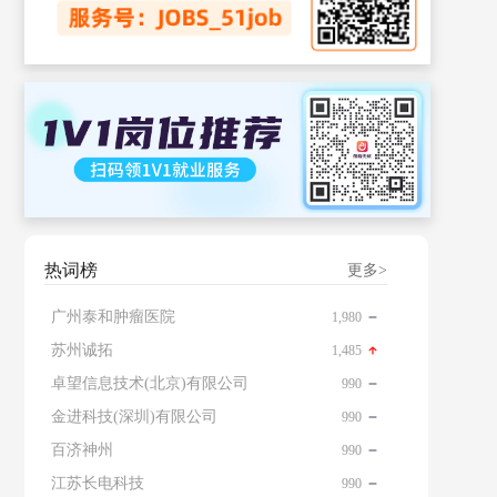
热词榜
更多>
广州泰和肿瘤医院
1,980
苏州诚拓
1,485
卓望信息技术(北京)有限公司
990
金进科技(深圳)有限公司
990
百济神州
990
江苏长电科技
990