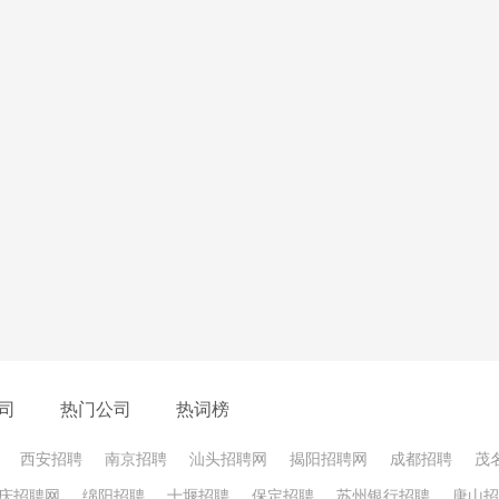
场，相比较专业能力，更看重的人际关系。一旦和领导搞好了关
去提升自己的专业水平而选择走关系路线。90后，更加清楚明确
业
力去讨好领导，不如提升自己的专业技能。毕竟专业才是自己最宝
，就不愁没有更好的工作。
司
热门公司
热词榜
西安招聘
南京招聘
汕头招聘网
揭阳招聘网
成都招聘
茂
庆招聘网
绵阳招聘
十堰招聘
保定招聘
苏州银行招聘
唐山招