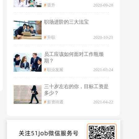
#
晋升
2020-09-28
职场进阶的三大法宝
#
升职
2020-10-21
员工应该如何面对工作瓶颈
期？
#
职业发展
2021-03-24
三十岁左右的你，目标工资是
多少？
#
薪资待遇
2021-04-22