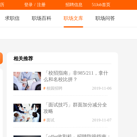
历
登录
/
注册
招聘信息
51Job首页
求职信
职场百科
职场文库
职场问答
相关推荐
「校招指南」非985/211，拿什
么和名校比拼？
#
校园招聘
2019-11-06
「面试技巧」群面加分减分全
攻略
#
面试
2019-11-07
「offer收割机」招聘防骗指南：