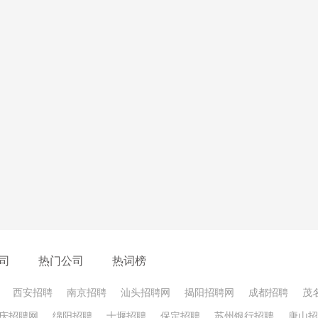
不行时，回对方一句：咋滴关你啥事。
做一个秋招酷guy，让别人说
司
热门公司
热词榜
西安招聘
南京招聘
汕头招聘网
揭阳招聘网
成都招聘
茂
努力完善自己
庆招聘网
绵阳招聘
十堰招聘
保定招聘
苏州银行招聘
唐山招