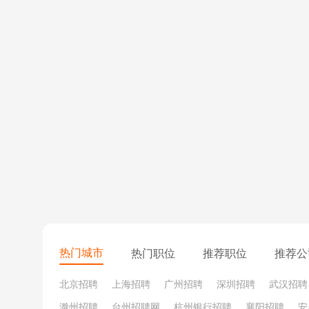
当别人问你，怎么还没找到工作？当别人告诉你你肯定
去吧~
热门城市
热门职位
推荐职位
推荐公
北京招聘
上海招聘
广州招聘
深圳招聘
武汉招聘
3
滁州招聘
台州招聘网
杭州银行招聘
襄阳招聘
安