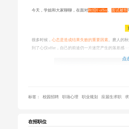
今天，学姐和大家聊聊，在面对
秋招0 offer
、
面试被拒
很多时候，
心态是造成结果失败的重要因素
。磨人的秋
到了心仪offer，自己的前途仍一片迷茫产生的落差感·
点
标签：
校园招聘
职场心理
职业规划
应届生求职
求
在招职位