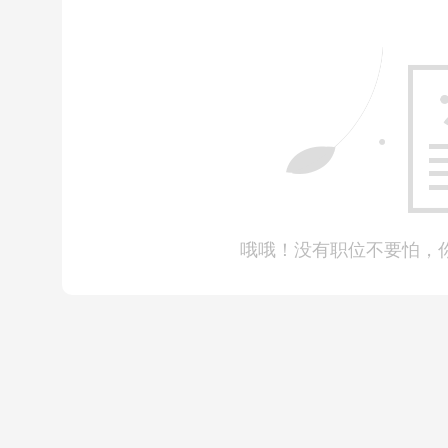
请千万不要因为这些挫折就乱了方向，开始自暴自弃。
哦哦！没有职位不要怕，
及时调整好心态
，做到以下几点：
1.勇敢的
面对自己的缺点
并加以改正；
2.及时从消极中抽身，
避免坏情绪“恶性循环”
；
3.
多和家人朋友沟通
，取得“后院”支持；