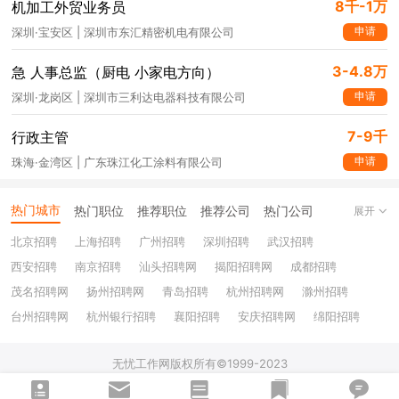
8千-1万
机加工外贸业务员
申请
深圳·宝安区 | 深圳市东汇精密机电有限公司
3-4.8万
急 人事总监（厨电 小家电方向）
申请
深圳·龙岗区 | 深圳市三利达电器科技有限公司
7-9千
行政主管
申请
珠海·金湾区 | 广东珠江化工涂料有限公司
热门城市
热门职位
推荐职位
推荐公司
热门公司
展开
北京招聘
上海招聘
广州招聘
深圳招聘
武汉招聘
西安招聘
南京招聘
汕头招聘网
揭阳招聘网
成都招聘
茂名招聘网
扬州招聘网
青岛招聘
杭州招聘网
滁州招聘
台州招聘网
杭州银行招聘
襄阳招聘
安庆招聘网
绵阳招聘
十堰招聘
保定招聘
苏州银行招聘
唐山招聘
重庆银行招聘
无忧工作网版权所有©1999-2023
乐山招聘
上饶招聘网
51job.com (沪ICP备12015550号-5)
电子营业执照 | 人力资源服务许可证