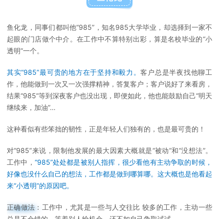
鱼化龙，同事们都叫他“985”，知名985大学毕业，却选择到一家不
起眼的门店做个中介。在工作中不算特别出彩，算是名校毕业的“小
透明”一个。
其实“985”最可贵的地方在于坚持和毅力。
客户总是半夜找他聊工
作，他能做到一次又一次强撑精神，答复客户；客户说好了来看房，
结果“985”等到深夜客户也没出现，即便如此，他也能鼓励自己“明天
继续来，加油”…
这种看似有些笨拙的韧性，正是年轻人们独有的，也是最可贵的！
对“985”来说，限制他发展的最大因素大概就是“被动”和“没想法”。
工作中，
“985”处处都是被别人指挥，很少看他有主动争取的时候，
好像也没什么自己的想法，工作都是做到哪算哪。这大概也是他看起
来“小透明”的原因吧。
正确做法：
工作中，尤其是一些与人交往比
较多的工作，主动一些
总是不会错的，等着别人给机会，还不如自己争取试试。