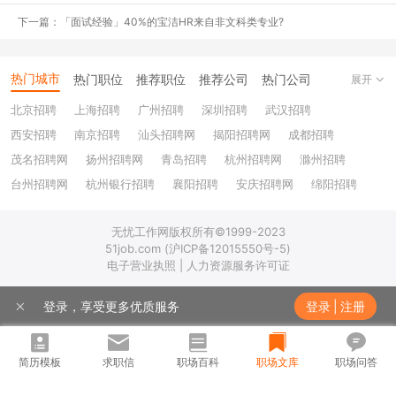
对于北上广深等的非土著，如果有购房或者落户
下一篇：「面试经验」40%的宝洁HR来自非文科类专业?
需求的，
裸辞相当于社保中断，这影响真的是可
大可小。
虽然目前银行征信体系并不记录你的工
热门城市
热门职位
推荐职位
推荐公司
热门公司
展开
作信息，但在一些需要社会信用评价时，比如贷
款签证，经常断档可能会给人不稳定的印象。
北京招聘
上海招聘
广州招聘
深圳招聘
武汉招聘
西安招聘
南京招聘
汕头招聘网
揭阳招聘网
成都招聘
茂名招聘网
扬州招聘网
青岛招聘
杭州招聘网
滁州招聘
台州招聘网
杭州银行招聘
襄阳招聘
安庆招聘网
绵阳招聘
十堰招聘
保定招聘
苏州银行招聘
唐山招聘
重庆银行招聘
无忧工作网版权所有©1999-2023
乐山招聘
上饶招聘网
51job.com (沪ICP备12015550号-5)
电子营业执照 | 人力资源服务许可证
登录，享受更多优质服务
登录
|
注册
简历模板
求职信
职场百科
职场文库
职场问答