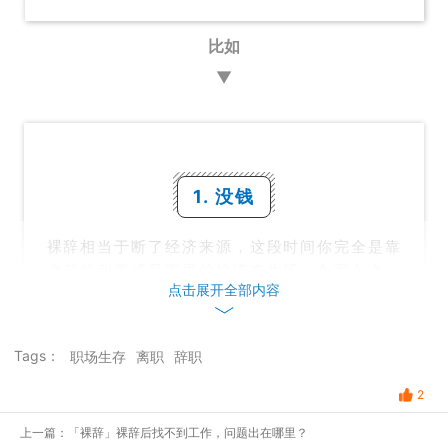
比如
▼
1. 没钱
裸辞相当于断了经济来源，这段时间你完全是靠
之前的积蓄或是家里的接济来生活，久而久之，
点击展开全部内容
你可能也会有很大压力，吃不敢吃太好，穿也不
敢买。而且对于刚参加工作的人来说，因为没有
太多积蓄，“没钱”更会是极大的风险。
Tags：
职场生存
离职
辞职
2
2. 没保障
上一篇：「裸辞」裸辞后找不到工作，问题出在哪里？