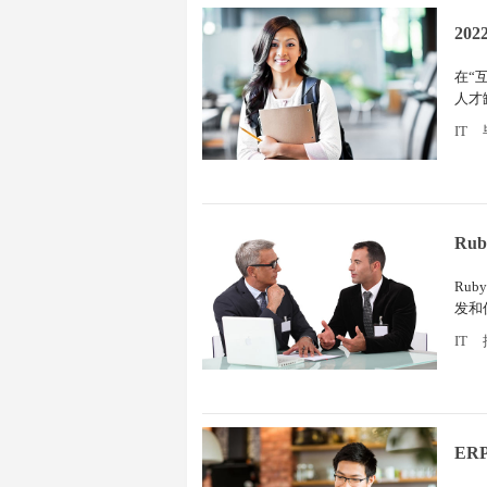
20
在“
人才
方向
IT
Ru
Ru
发和
争取
IT
ER