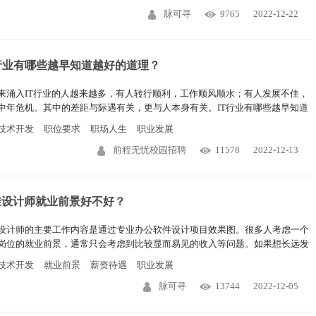
脉可寻
9765
2022-12-22
T行业有哪些越早知道越好的道理？
来涌入IT行业的人越来越多，有人转行顺利，工作顺风顺水；有人发展不佳，
中年危机。其中的差距与际遇有关，更与人本身有关。IT行业有哪些越早知道
的道理？从业者需要思考哪些问题？下面将详细介绍。
技术开发
职位要求
职场人生
职业发展
前程无忧校园招聘
11578
2022-12-13
维设计师就业前景好不好？
设计师的主要工作内容是通过专业办公软件设计项目效果图。很多人考虑一个
岗位的就业前景，通常只会考虑到比较显而易见的收入等问题。如果想长远发
需要考虑哪些方面呢？下文整理的内容可供参考。
技术开发
就业前景
薪资待遇
职业发展
脉可寻
13744
2022-12-05