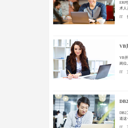
ER
术人
有写
IT
V
VB
岗位
你在
IT
DB
DB
道这
角度
IT