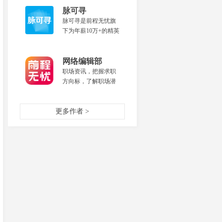
职攻略等各类服务。
脉可寻
脉可寻是前程无忧旗
下为年薪10万+的精英
打造的全新职业发展
平台，提供精选猎头
职位和企业高薪职
网络编辑部
位，同时可以联络猎
职场资讯，把握求职
头，拍摄名片上传
方向标，了解职场潜
后，还可获得高端职
规则，做你的职场教
场人脉。
练，让升职加薪离你
更多作者 >
更近一步！