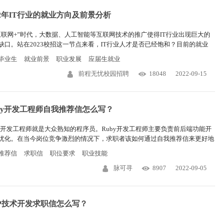
22年IT行业的就业方向及前景分析
互联网+”时代，大数据、人工智能等互联网技术的推广使得IT行业出现巨大的
缺口。站在2023校招这一节点来看，IT行业人才是否已经饱和？目前的就业
主要有哪些？前景怎么样？下文将进行具体分析。
毕业生
就业前景
职业发展
应届生就业
前程无忧校园招聘
18048
2022-09-15
by开发工程师自我推荐信怎么写？
by开发工程师就是大众熟知的程序员。Ruby开发工程师主要负责前后端功能开
优化。在当今岗位竞争激烈的情况下，求职者该如何通过自我推荐信来更好地
到岗位呢？如果还不确定写作思路的话，可以参考下文。
推荐信
求职信
职位要求
职业技能
脉可寻
8907
2022-09-05
P技术开发求职信怎么写？