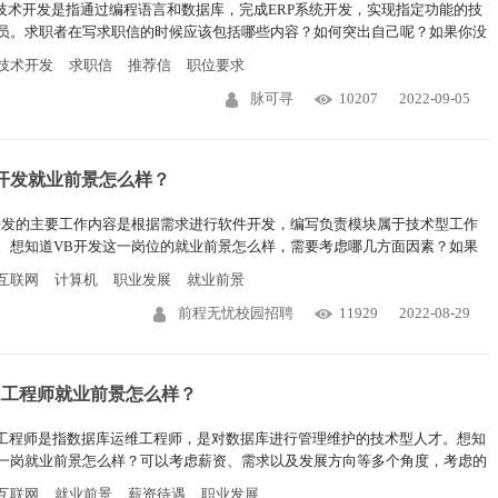
P技术开发是指通过编程语言和数据库，完成ERP系统开发，实现指定功能的技
员。求职者在写求职信的时候应该包括哪些内容？如何突出自己呢？如果你没
信经验，或者写出去的求职信没有回音，不妨看看下文内容。
技术开发
求职信
推荐信
职位要求
脉可寻
10207
2022-09-05
B开发就业前景怎么样？
开发的主要工作内容是根据需求进行软件开发，编写负责模块属于技术型工作
。想知道VB开发这一岗位的就业前景怎么样，需要考虑哪几方面因素？如果
考虑就业前景时，只能想到薪资，不妨再来看看下文。
互联网
计算机
职业发展
就业前景
前程无忧校园招聘
11929
2022-08-29
2工程师就业前景怎么样？
2工程师是指数据库运维工程师，是对数据库进行管理维护的技术型人才。想知
一岗就业前景怎么样？可以考虑薪资、需求以及发展方向等多个角度，考虑的
越全面，做选择的时候就越正确，下文整理了详细的信息。
互联网
就业前景
薪资待遇
职业发展