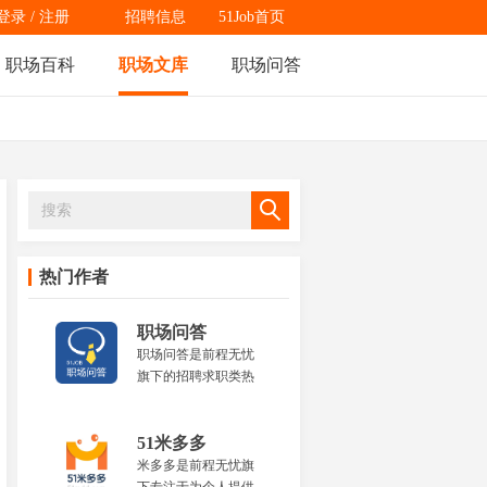
登录
/
注册
招聘信息
51Job首页
职场百科
职场文库
职场问答
热门作者
职场问答
职场问答是前程无忧
旗下的招聘求职类热
门问题问答平台，为
职场人士提供全面的
职场热点问题解答，
51米多多
内容涵盖资格证书、
米多多是前程无忧旗
岗位职责、就业前