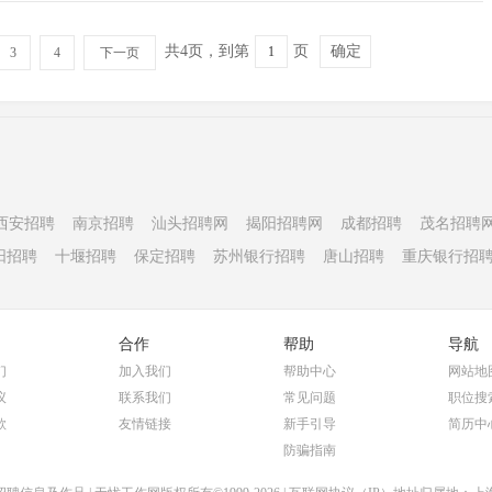
共4页，到第
页
确定
3
4
下一页
西安招聘
南京招聘
汕头招聘网
揭阳招聘网
成都招聘
茂名招聘
阳招聘
十堰招聘
保定招聘
苏州银行招聘
唐山招聘
重庆银行招
合作
帮助
导航
们
加入我们
帮助中心
网站地
议
联系我们
常见问题
职位搜
款
友情链接
新手引导
简历中
防骗指南