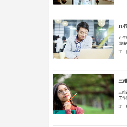
I
近年
面临
越好
IT
三
三维
工作
展还
IT