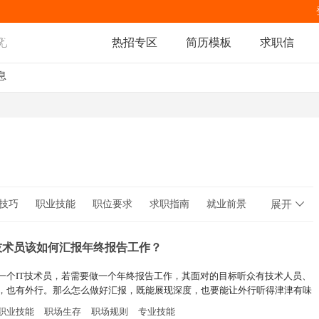
热招专区
简历模板
求职信
息
技巧
职业技能
职位要求
求职指南
就业前景
展开
职场人生
职场规则
T技术员该如何汇报年终报告工作？
一个IT技术员，若需要做一个年终报告工作，其面对的目标听众有技术人员、
，也有外行。那么怎么做好汇报，既能展现深度，也要能让外行听得津津有味
谨记以下套路，可助你提高汇报质量。
职业技能
职场生存
职场规则
专业技能