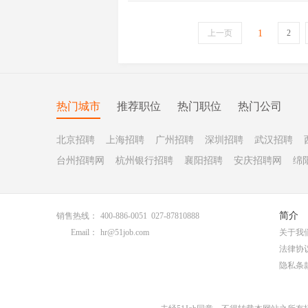
上一页
1
2
热门城市
推荐职位
热门职位
热门公司
北京招聘
上海招聘
广州招聘
深圳招聘
武汉招聘
台州招聘网
杭州银行招聘
襄阳招聘
安庆招聘网
绵
简介
销售热线：
400-886-0051 027-87810888
Email：
hr@51job.com
关于我
法律协
隐私条