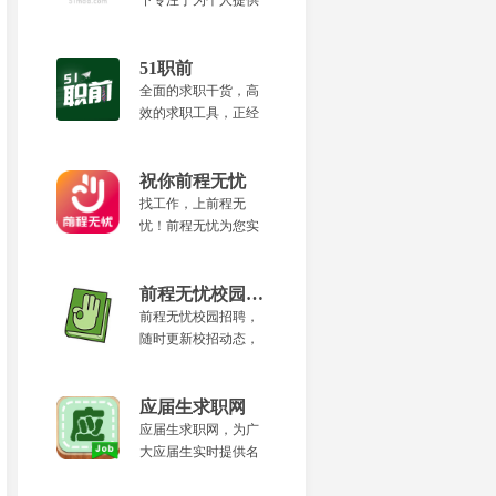
下专注于为个人提供
景。
城市服务类一线岗位
的垂直招聘平台。为
您提供真实靠谱的招
51职前
聘信息、面试安排和
全面的求职干货，高
快速入职等优质服
效的求职工具，正经
务，更轻松的找到适
的线上课堂，好玩的
合的工作。
游戏活动，尽在51职
前。
祝你前程无忧
找工作，上前程无
忧！前程无忧为您实
时提供名企、校招等
求职服务，传递职场
资讯、面试技巧、简
前程无忧校园招聘
历优化等求职攻略。
前程无忧校园招聘，
随时更新校招动态，
及时pick最新名企招聘
机会，一键get职场干
货。
应届生求职网
应届生求职网，为广
大应届生实时提供名
企校园招聘信息、求