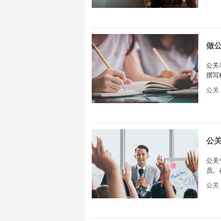
做
公关
撰写
信息
公关
公
公关
员。
势。
公关