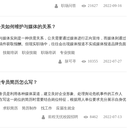
职场问答
21627
2022-09-16
公关如何维护与媒体的关系？
与媒体实则是一种供需关系，公关需要通过媒体进行正向宣传，而媒体则通过
稿件获取报酬。但现实职场中，往往会出现媒体报道不实或媒体报道品牌负面
等现象。对此，公关该如何维护与媒体的关系呢？
技能培训
职业技能
职场培训
专业技能
脉可寻
10355
2022-07-27
关专员简历怎么写？
专员是利用各种媒体渠道，建立良好企业形象、处理舆论危机事件的工作人
在写这一岗位的简历时需要结合岗位特征，根据用人单位要求充分展示自身优
简历里应该介绍哪些内容？需注意什么？下文有答案。
求职简历
简历制作
找工作
应届生就业
前程无忧校园招聘
8462
2022-07-13