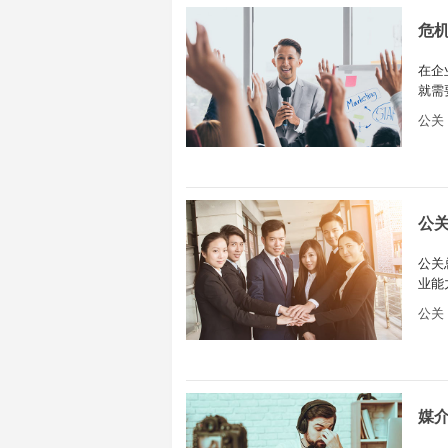
危
在企
就需
危机
公关
公
公关
业能
描述
公关
媒