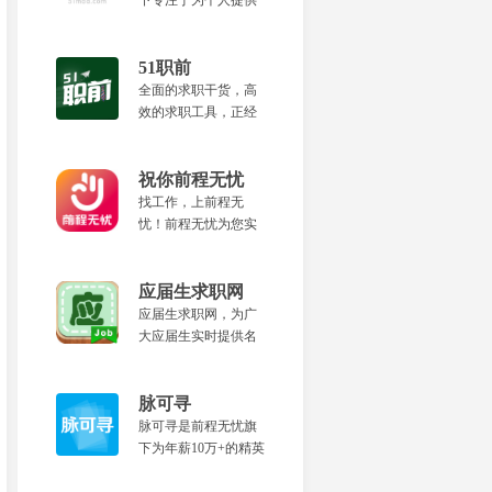
下专注于为个人提供
景。
城市服务类一线岗位
的垂直招聘平台。为
您提供真实靠谱的招
51职前
聘信息、面试安排和
全面的求职干货，高
快速入职等优质服
效的求职工具，正经
务，更轻松的找到适
的线上课堂，好玩的
合的工作。
游戏活动，尽在51职
前。
祝你前程无忧
找工作，上前程无
忧！前程无忧为您实
时提供名企、校招等
求职服务，传递职场
资讯、面试技巧、简
应届生求职网
历优化等求职攻略。
应届生求职网，为广
大应届生实时提供名
企校园招聘信息、求
职攻略等各类服务。
脉可寻
脉可寻是前程无忧旗
下为年薪10万+的精英
打造的全新职业发展