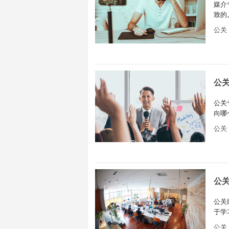
媒介
致的
符合
公关
公
公关
向哪
么，
公关
公
公关
于学
入门
公关