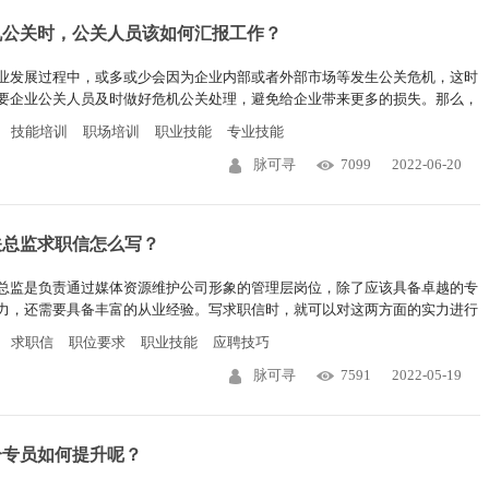
机公关时，公关人员该如何汇报工作？
业发展过程中，或多或少会因为企业内部或者外部市场等发生公关危机，这时
要企业公关人员及时做好危机公关处理，避免给企业带来更多的损失。那么，
公关时，公关人员该如何汇报工作呢？
技能培训
职场培训
职业技能
专业技能
脉可寻
7099
2022-06-20
关总监求职信怎么写？
总监是负责通过媒体资源维护公司形象的管理层岗位，除了应该具备卓越的专
力，还需要具备丰富的从业经验。写求职信时，就可以对这两方面的实力进行
。不过，具体应该包含哪些内容呢？一起来看看。
求职信
职位要求
职业技能
应聘技巧
脉可寻
7591
2022-05-19
介专员如何提升呢？