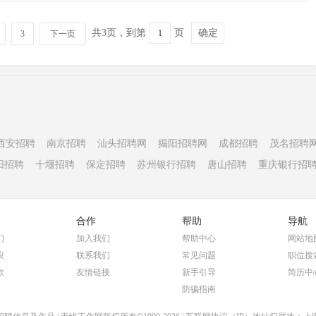
共3页，到第
页
确定
3
下一页
西安招聘
南京招聘
汕头招聘网
揭阳招聘网
成都招聘
茂名招聘
阳招聘
十堰招聘
保定招聘
苏州银行招聘
唐山招聘
重庆银行招
合作
帮助
导航
们
加入我们
帮助中心
网站地
议
联系我们
常见问题
职位搜
款
友情链接
新手引导
简历中
防骗指南