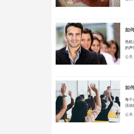
如
危机
的声
做好
公关
如
每个
活动
关活
公关