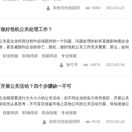
前程无忧校园招
9284
2022-03-21
何做好危机公关处理工作？
公关是企业经营过程中必须面对的一个问题，问题处理的好坏直接影响着企业
誉，甚至威胁到企业的存亡，因此，做好危机公关工作至关重要。那么，如何
危机公关处理工作呢？需要掌握哪些技巧？
职业技能
职场培训
技能培训
专业技能
脉可寻
16674
2022-03-16
何开展公关活动？四个步骤缺一不可
企业都需要进行大大小小的公关活动，但不同企业的实力有所差距，开展公关
前应先认真思考，不可盲目借鉴市场上其他公司的公关活动方案。你知道做公
动的步骤是什么吗？步骤做错了，很有可能白费功夫。
技能培训
职场培训
职业技能
专业技能
前程无忧校园招聘
8158
2022-02-24