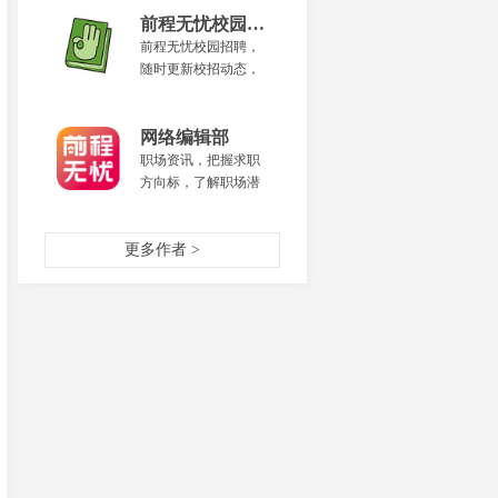
平台，提供精选猎头
职位和企业高薪职
前程无忧校园招聘
位，同时可以联络猎
前程无忧校园招聘，
头，拍摄名片上传
随时更新校招动态，
后，还可获得高端职
及时pick最新名企招聘
场人脉。
机会，一键get职场干
货。
网络编辑部
职场资讯，把握求职
方向标，了解职场潜
规则，做你的职场教
练，让升职加薪离你
更多作者 >
更近一步！