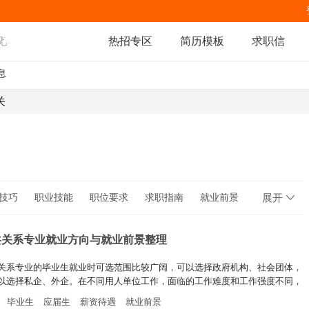
热招专区
简历模板
求职信
息
关
技巧
职业技能
职位要求
求职指南
就业前景
展开
职场人生
职场规则
共关系专业就业方向与就业前景整理
关系专业的毕业生就业时可选范围比较广阔，可以选择政府机构、社会团体，
以选择私企、外企。在不同用人单位工作，面临的工作难度和工作强度不同，
待遇和发展前景也不同，具体怎么选？可以参考下文。
毕业生
应届生
薪资待遇
就业前景