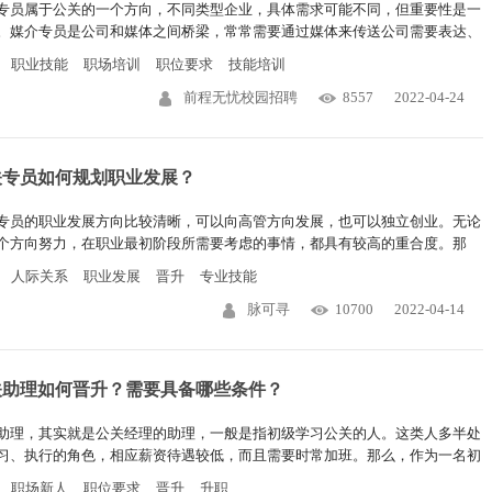
专员属于公关的一个方向，不同类型企业，具体需求可能不同，但重要性是一
。媒介专员是公司和媒体之间桥梁，常常需要通过媒体来传送公司需要表达、
公司利益的信息。那么，媒介专员该如何提升呢？
职业技能
职场培训
职位要求
技能培训
前程无忧校园招聘
8557
2022-04-24
关专员如何规划职业发展？
专员的职业发展方向比较清晰，可以向高管方向发展，也可以独立创业。无论
个方向努力，在职业最初阶段所需要考虑的事情，都具有较高的重合度。那
公关专员进行职业发展规划时，应考虑哪些方面？
人际关系
职业发展
晋升
专业技能
脉可寻
10700
2022-04-14
关助理如何晋升？需要具备哪些条件？
助理，其实就是公关经理的助理，一般是指初级学习公关的人。这类人多半处
习、执行的角色，相应薪资待遇较低，而且需要时常加班。那么，作为一名初
的公关助理，想获得晋升需要具备什么条件呢？
职场新人
职位要求
晋升
升职