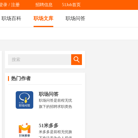
登录
/
注册
招聘信息
51Job首页
职场百科
职场文库
职场问答
热门作者
职场问答
职场问答是前程无忧
旗下的招聘求职类热
门问题问答平台，为
职场人士提供全面的
职场热点问题解答，
51米多多
内容涵盖资格证书、
米多多是前程无忧旗
岗位职责、就业前