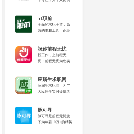
下专注于为个人提供
景。
城市服务类一线岗位
的垂直招聘平台。为
您提供真实靠谱的招
51职前
聘信息、面试安排和
全面的求职干货，高
快速入职等优质服
效的求职工具，正经
务，更轻松的找到适
的线上课堂，好玩的
合的工作。
游戏活动，尽在51职
前。
祝你前程无忧
找工作，上前程无
忧！前程无忧为您实
时提供名企、校招等
求职服务，传递职场
资讯、面试技巧、简
应届生求职网
历优化等求职攻略。
应届生求职网，为广
大应届生实时提供名
企校园招聘信息、求
职攻略等各类服务。
脉可寻
脉可寻是前程无忧旗
下为年薪10万+的精英
打造的全新职业发展