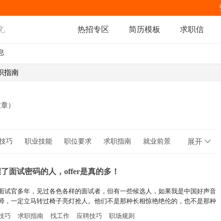
热招专区
简历模板
求职信
息
求职指南
文章）
技巧
职业技能
职位要求
求职指南
就业前景
展开
职场人生
职场规则
了面试密码的人，offer是真的多！
面试官多年，见过各色各样的面试者，但有一些候选人，如果我是中国好声音
师，一定立马转过椅子亮灯抢人。他们不是那种长相惊艳绝伦的，也不是那种
了得滔滔不绝的，我总结了一下，最能让我们面试官心动的候选人的4个特
技巧
求职指南
找工作
应聘技巧
职场规则
如果你正在找工作，一定会对你有所帮助。