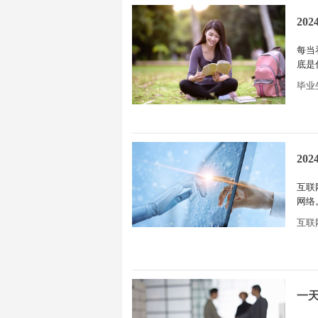
20
每当
底是
毕业
20
互联
网络
期，
互联
一