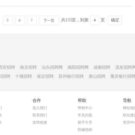
共133页，到第
页
确定
5
6
7
下一页
西安招聘
南京招聘
汕头招聘网
揭阳招聘网
成都招聘
茂名招聘
阳招聘
十堰招聘
保定招聘
苏州银行招聘
唐山招聘
重庆银行招
合作
帮助
导航
们
加入我们
帮助中心
网站地
议
联系我们
常见问题
职位搜
款
友情链接
新手引导
简历中
防骗指南