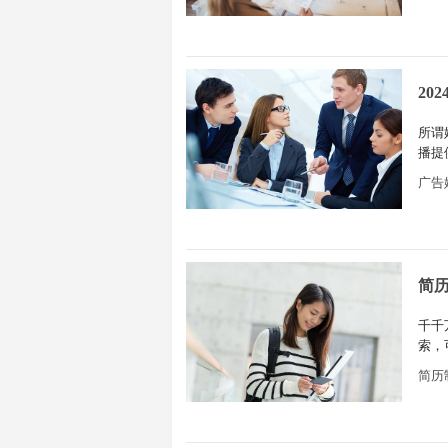
20
所谓
播提
各方
广告
传递
简
千千
索，
说，
简历