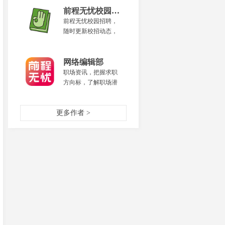
平台，提供精选猎头
职位和企业高薪职
前程无忧校园招聘
位，同时可以联络猎
前程无忧校园招聘，
头，拍摄名片上传
随时更新校招动态，
后，还可获得高端职
及时pick最新名企招聘
场人脉。
机会，一键get职场干
货。
网络编辑部
职场资讯，把握求职
方向标，了解职场潜
规则，做你的职场教
练，让升职加薪离你
更多作者 >
更近一步！