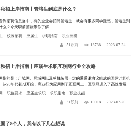
24秋招上岸指南丨管培生到底是什么？
看到招聘信息当中，有的企业会招聘管培生，就会有很多同学疑惑，管培生到
什么？今天职前菌就带你了解~
生
校园招聘
应届生
求职指南
职业技能
51职前
13738
2023-07-24
24秋招上岸指南丨应届生求职互联网行业全攻略
网指的是：广域网、局域网以及单机按照一定的通通讯协议组成的国际计算机
。从90年代初期开始，商业行为应用到了互联网上，互联网进入了高速发展
由此形成了互联网行业。
网
职位要求
应届生求职
求职指南
职业技能
51职前
10018
2023-07-20
天面了8个人，我有以下几点想说