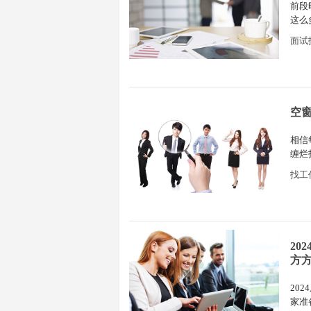
前段
这么
总结
面试
空窗
相信
缠烂
都没
找工
20
方
20
家准