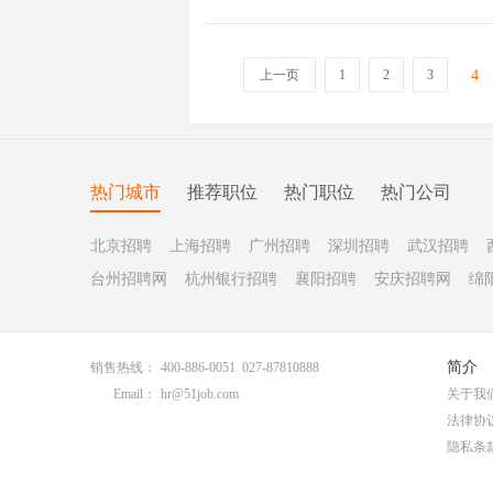
上一页
1
2
3
4
热门城市
推荐职位
热门职位
热门公司
北京招聘
上海招聘
广州招聘
深圳招聘
武汉招聘
台州招聘网
杭州银行招聘
襄阳招聘
安庆招聘网
绵
简介
销售热线：
400-886-0051 027-87810888
Email：
hr@51job.com
关于我
法律协
隐私条