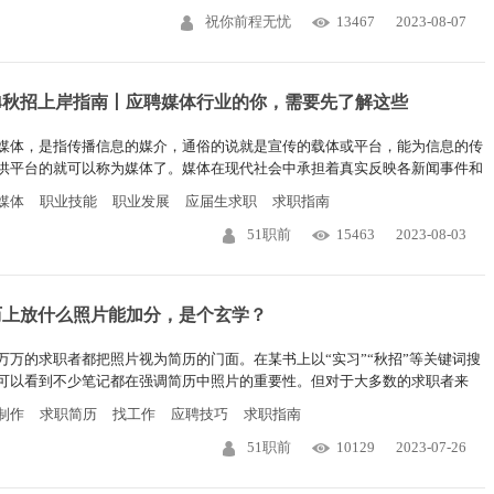
祝你前程无忧
13467
2023-08-07
24秋招上岸指南丨应聘媒体行业的你，需要先了解这些
媒体，是指传播信息的媒介，通俗的说就是宣传的载体或平台，能为信息的传
供平台的就可以称为媒体了。媒体在现代社会中承担着真实反映各新闻事件和
面的声音，给予正确的舆论导向、推动社会公德建设和协调社会关系，向民众
媒体
职业技能
职业发展
应届生求职
求职指南
各类信息的职责。
51职前
15463
2023-08-03
历上放什么照片能加分，是个玄学？
万万的求职者都把照片视为简历的门面。在某书上以“实习”“秋招”等关键词搜
可以看到不少笔记都在强调简历中照片的重要性。但对于大多数的求职者来
简历上的照片真的有这么重要吗？
制作
求职简历
找工作
应聘技巧
求职指南
51职前
10129
2023-07-26