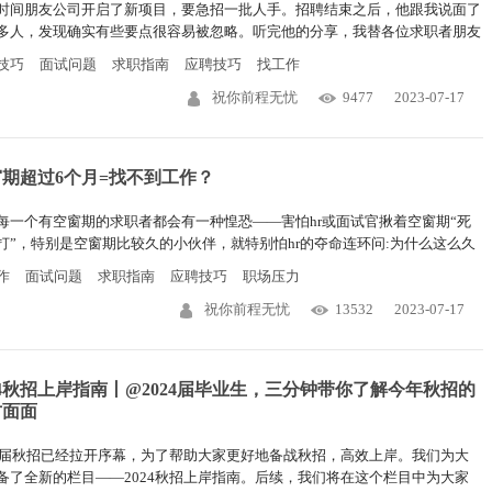
时间朋友公司开启了新项目，要急招一批人手。招聘结束之后，他跟我说面了
多人，发现确实有些要点很容易被忽略。听完他的分享，我替各位求职者朋友
出了3个HR很在意、又容易被求职者忽略的面试要点。
技巧
面试问题
求职指南
应聘技巧
找工作
祝你前程无忧
9477
2023-07-17
期超过6个月=找不到工作？
每一个有空窗期的求职者都会有一种惶恐——害怕hr或面试官揪着空窗期“死
打”，特别是空窗期比较久的小伙伴，就特别怕hr的夺命连环问:为什么这么久
有找到新工作？是找不到吗？还是看不上？
作
面试问题
求职指南
应聘技巧
职场压力
祝你前程无忧
13532
2023-07-17
24秋招上岸指南丨@2024届毕业生，三分钟带你了解今年秋招的
方面面
24届秋招已经拉开序幕，为了帮助大家更好地备战秋招，高效上岸。我们为大
备了全新的栏目——2024秋招上岸指南。后续，我们将在这个栏目中为大家