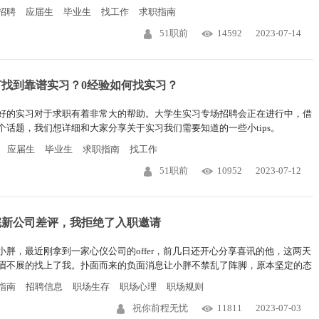
包括简历、笔面试、秋招技巧、攻略等一系列高质量分享，大家感兴趣可以多
招聘
应届生
毕业生
找工作
求职指南
注。
51职前
14592
2023-07-14
何找到靠谱实习？0经验如何找实习？
好的实习对于求职有着非常大的帮助。大学生实习专场招聘会正在进行中，借
个话题，我们想详细和大家分享关于实习我们需要知道的一些小tips。
应届生
毕业生
求职指南
找工作
51职前
10952
2023-07-12
完新公司差评，我拒绝了入职邀请
小胖，最近刚拿到一家心仪公司的offer，前几日还开心分享喜讯的他，这两天
眉不展的找上了我。扑面而来的负面消息让小胖不禁乱了阵脚，原本坚定的态
开始动摇，生怕一时不慎入了贼窝。
指南
招聘信息
职场生存
职场心理
职场规则
祝你前程无忧
11811
2023-07-03