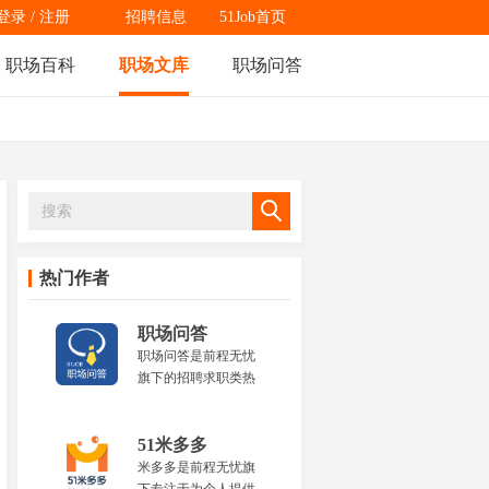
登录
/
注册
招聘信息
51Job首页
职场百科
职场文库
职场问答
热门作者
职场问答
职场问答是前程无忧
旗下的招聘求职类热
门问题问答平台，为
职场人士提供全面的
职场热点问题解答，
51米多多
内容涵盖资格证书、
米多多是前程无忧旗
岗位职责、就业前