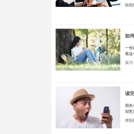
带来
校园
多关
如
一份
着这
实习
读
朋友
却愁
度也
求职