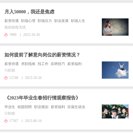
月入50000，我还是焦虑
薪资待遇
职场心理
职场压力
职业发展
职场人生
祝你前程无忧
7899
2023-10-30
如何提前了解意向岗位的薪资情况？
薪资待遇
求职指南
找工作
应聘技巧
薪资福利
51职前
12748
2023-10-26
《2023年毕业生春招行情观察报告》
毕业生
校园招聘
职业规划
薪资福利
应届生就业
51职前
17567
2023-06-16