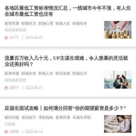
各地区最低工资标准情况汇总，一线城市今年不涨，有人住
在城市最低工资也没有
薪资待遇
职场压力
职场心理
职场人生
职场生存
祝你前程无忧
20775
2023-04-25
流量百万收入几十元，UP主谋生艰难，令人羡慕的灵活就
业还美好吗？
薪资待遇
职场生存
职场人生
职业发展
职场压力
祝你前程无忧
20873
2023-04-17
应届生面试攻略丨如何满分回答“你的期望薪资是多少？”
面试问题
面试技巧
求职指南
薪资待遇
应届生求职
51职前
19608
2023-04-14