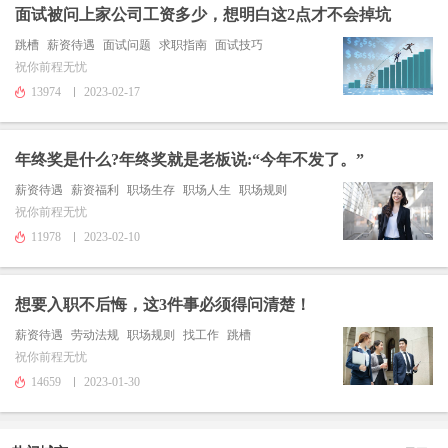
面试被问上家公司工资多少，想明白这2点才不会掉坑
跳槽
薪资待遇
面试问题
求职指南
面试技巧
祝你前程无忧
13974
2023-02-17
年终奖是什么?年终奖就是老板说:“今年不发了。”
薪资待遇
薪资福利
职场生存
职场人生
职场规则
祝你前程无忧
11978
2023-02-10
想要入职不后悔，这3件事必须得问清楚！
薪资待遇
劳动法规
职场规则
找工作
跳槽
祝你前程无忧
14659
2023-01-30