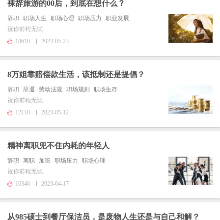
裸辞旅游的00后，到底在想什么？
辞职
职场人生
职场心理
职场压力
职业发展
祝你前程无忧
18610
2023-05-23
8万姐靠赔偿款生活，该抵制还是提倡？
辞职
辞退
劳动法规
职场规则
职场生存
祝你前程无忧
12110
2023-05-12
精神离职兜不住内耗的年轻人
辞职
离职
加班
职场压力
职场心理
祝你前程无忧
16346
2023-04-17
从985硕士到餐厅保洁员，是废物人生还是与自己和解？