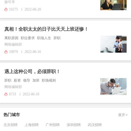
脉可寻
10275
2022-06-20
真相！全职太太的日子比天天上班还惨！
离职原因
职位要求
职场人生
辞职
网络编辑部
10979
2022-06-16
遇上这种公司，必须辞职！
辞职
薪资
领导
加班
职场规则
网络编辑部
6733
2022-06-10
热门城市
展开
北京招聘
上海招聘
广州招聘
深圳招聘
武汉招聘