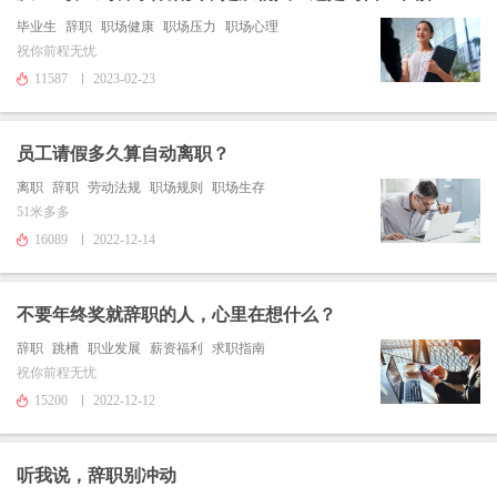
毕业生
辞职
职场健康
职场压力
职场心理
祝你前程无忧
11587
2023-02-23
员工请假多久算自动离职？
离职
辞职
劳动法规
职场规则
职场生存
51米多多
16089
2022-12-14
不要年终奖就辞职的人，心里在想什么？
辞职
跳槽
职业发展
薪资福利
求职指南
祝你前程无忧
15200
2022-12-12
听我说，辞职别冲动