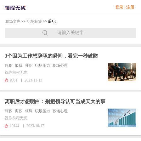
登录
|
注册
职场文库
>>
职场标签
>> 辞职
3个因为工作想辞职的瞬间，看完一秒破防
辞职
加薪
升职
职场压力
职场心理
祝你前程无忧
9061
2023-11-13
离职后才想明白：别把领导认可当成天大的事
辞职
离职
领导
职场压力
职场心理
祝你前程无忧
10144
2023-10-17