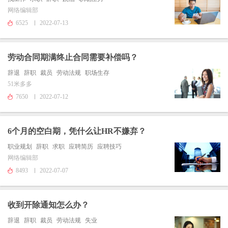
网络编辑部
6525
2022-07-13
劳动合同期满终止合同需要补偿吗？
辞退
辞职
裁员
劳动法规
职场生存
51米多多
7650
2022-07-12
6个月的空白期，凭什么让HR不嫌弃？
职业规划
辞职
求职
应聘简历
应聘技巧
网络编辑部
8493
2022-07-07
收到开除通知怎么办？
辞退
辞职
裁员
劳动法规
失业