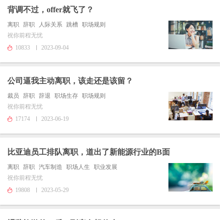
背调不过，offer就飞了？
离职
辞职
人际关系
跳槽
职场规则
祝你前程无忧
10833
2023-09-04
公司逼我主动离职，该走还是该留？
裁员
辞职
辞退
职场生存
职场规则
祝你前程无忧
17174
2023-06-19
比亚迪员工排队离职，道出了新能源行业的B面
离职
辞职
汽车制造
职场人生
职业发展
祝你前程无忧
19808
2023-05-29