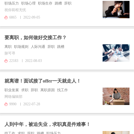
职场压力
职场心理
职场生存
跳槽
辞职
祝你前程无忧
6865
2022-09-05
要离职，如何做好交接工作？
离职
职场规则
人际沟通
辞职
跳槽
脉可寻
22183
2022-08-03
就离谱！面试接了offer一天就走人！
职业发展
求职
辞职
离职原因
找工作
网络编辑部
9990
2022-07-28
人到中年，被迫失业，求职真是件难事！
找工作
求职
辞职
跳槽
职场压力